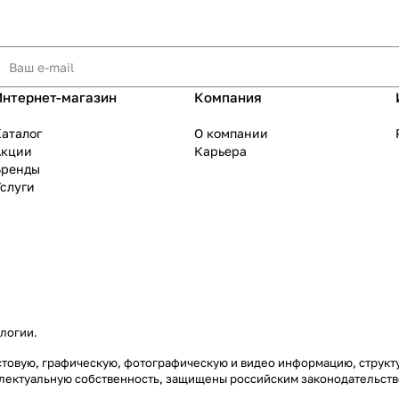
Интернет-магазин
Компания
аталог
О компании
Акции
Карьера
Бренды
слуги
ологии
.
екстовую, графическую, фотографическую и видео информацию, струк
еллектуальную собственность, защищены российским законодательст