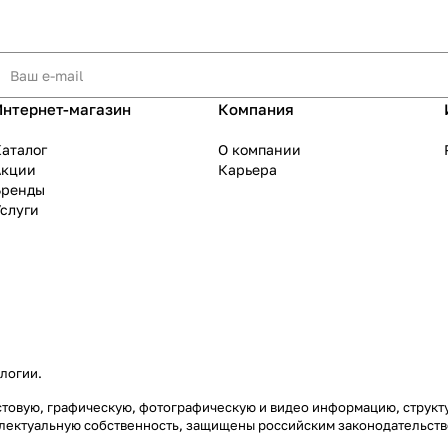
Интернет-магазин
Компания
аталог
О компании
Акции
Карьера
Бренды
слуги
ологии
.
екстовую, графическую, фотографическую и видео информацию, струк
еллектуальную собственность, защищены российским законодательст