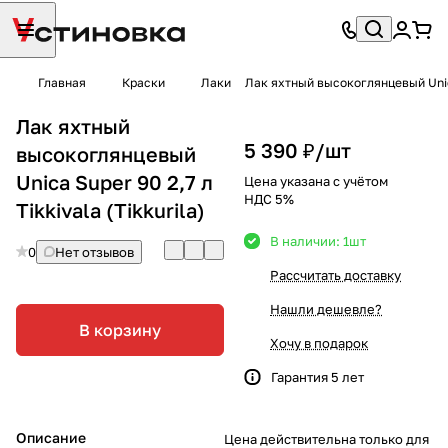
Главная
Краски
Лаки
Лак яхтный высокоглянцевый Unica 
Лак яхтный
5 390 ₽/
шт
высокоглянцевый
Unica Super 90 2,7 л
Цена указана с учётом
НДС 5%
Tikkivala (Tikkurila)
В наличии: 1
шт
0
Нет отзывов
Рассчитать доставку
Нашли дешевле?
В корзину
Хочу в подарок
Гарантия 5 лет
Описание
Цена действительна только для