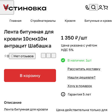
Главная
Стройматериалы
Кровля
Битумные и крове
Лента битумная для
1 350 ₽/
шт
кровли 10смх10м
антрацит Шабашка
Цена указана с учётом
НДС 5%
0
Нет отзывов
В наличии: 1
шт
Рассчитать доставку
В корзину
Нашли дешевле?
Хочу в подарок
Гарантия 5 лет
Описание
Лента битумная для кровли
Цена действительна только для