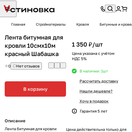
Главная
Стройматериалы
Кровля
Битумные и крове
Лента битумная для
1 350 ₽/
шт
кровли 10смх10м
красный Шабашка
Цена указана с учётом
НДС 5%
0
Нет отзывов
В наличии: 1
шт
Рассчитать доставку
В корзину
Нашли дешевле?
Хочу в подарок
Гарантия 5 лет
Описание
Лента битумная для кровли
Цена действительна только для