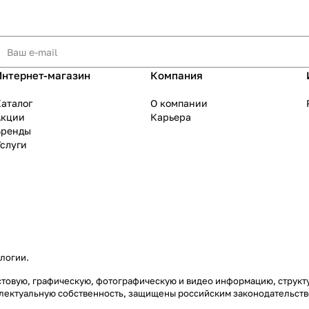
Интернет-магазин
Компания
аталог
О компании
Акции
Карьера
Бренды
слуги
ологии
.
екстовую, графическую, фотографическую и видео информацию, струк
еллектуальную собственность, защищены российским законодательст