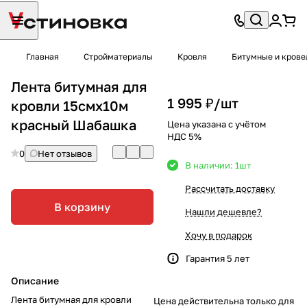
Главная
Стройматериалы
Кровля
Битумные и крове
Лента битумная для
1 995 ₽/
шт
кровли 15смх10м
красный Шабашка
Цена указана с учётом
НДС 5%
0
Нет отзывов
В наличии: 1
шт
Рассчитать доставку
В корзину
Нашли дешевле?
Хочу в подарок
Гарантия 5 лет
Описание
Лента битумная для кровли
Цена действительна только для