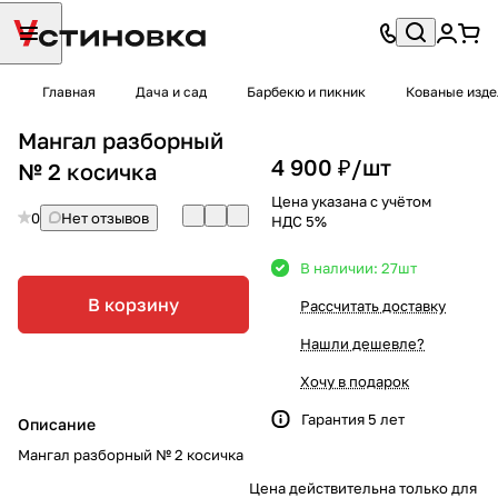
Главная
Дача и сад
Барбекю и пикник
Кованые изде
Мангал разборный
4 900 ₽/
шт
№ 2 косичка
Цена указана с учётом
0
Нет отзывов
НДС 5%
В наличии: 27
шт
В корзину
Рассчитать доставку
Нашли дешевле?
Хочу в подарок
Гарантия 5 лет
Описание
Мангал разборный № 2 косичка
Цена действительна только для