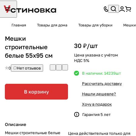
Главная
Товары для дома
Товары для уборки
Мешки 
Мешки
30 ₽/
шт
строительные
белые 55х95 см
Цена указана с учётом
НДС 5%
0
Нет отзывов
В наличии: 14239
шт
Рассчитать доставку
В корзину
Нашли дешевле?
Хочу в подарок
Гарантия 5 лет
Описание
Мешки строительные белые
Цена действительна только для