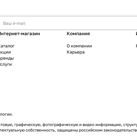
Интернет-магазин
Компания
аталог
О компании
Акции
Карьера
Бренды
слуги
ологии
.
екстовую, графическую, фотографическую и видео информацию, струк
еллектуальную собственность, защищены российским законодательст