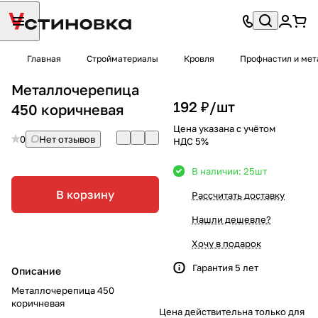
Главная
Стройматериалы
Кровля
Профнастил и мет
Металлочерепица
192 ₽/
шт
450 коричневая
Цена указана с учётом
0
Нет отзывов
НДС 5%
В наличии: 25
шт
В корзину
Рассчитать доставку
Нашли дешевле?
Хочу в подарок
Гарантия 5 лет
Описание
Металлочерепица 450
коричневая
Цена действительна только для