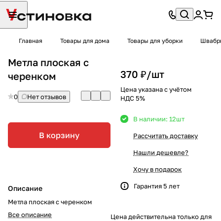
Главная
Товары для дома
Товары для уборки
Швабры
Метла плоская с
370 ₽/
шт
черенком
Цена указана с учётом
0
Нет отзывов
НДС 5%
В наличии: 12
шт
В корзину
Рассчитать доставку
Нашли дешевле?
Хочу в подарок
Гарантия 5 лет
Описание
Метла плоская с черенком
Все описание
Цена действительна только для