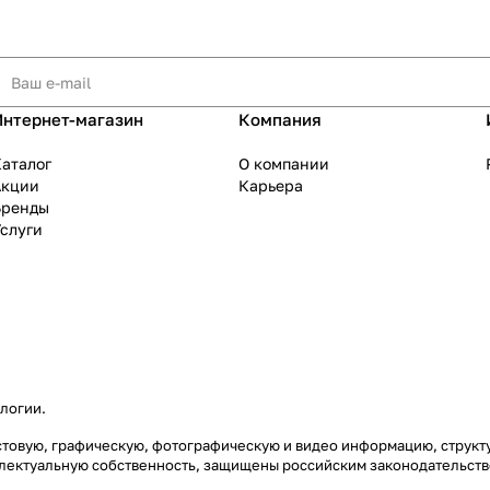
Интернет-магазин
Компания
аталог
О компании
Акции
Карьера
Бренды
слуги
ологии
.
екстовую, графическую, фотографическую и видео информацию, струк
еллектуальную собственность, защищены российским законодательст