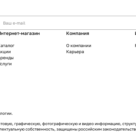
Интернет-магазин
Компания
аталог
О компании
Акции
Карьера
Бренды
слуги
ологии
.
екстовую, графическую, фотографическую и видео информацию, струк
еллектуальную собственность, защищены российским законодательст