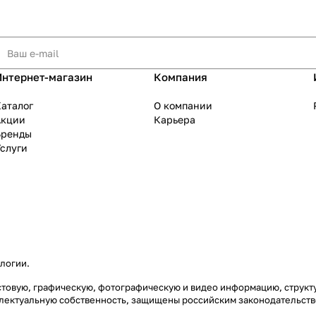
Интернет-магазин
Компания
аталог
О компании
Акции
Карьера
Бренды
слуги
ологии
.
екстовую, графическую, фотографическую и видео информацию, струк
еллектуальную собственность, защищены российским законодательст