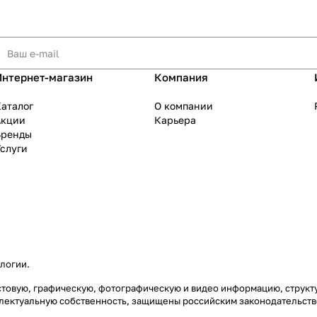
Интернет-магазин
Компания
аталог
О компании
Акции
Карьера
Бренды
слуги
ологии
.
екстовую, графическую, фотографическую и видео информацию, струк
еллектуальную собственность, защищены российским законодательст