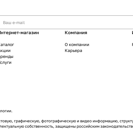
Интернет-магазин
Компания
аталог
О компании
Акции
Карьера
Бренды
слуги
ологии
.
екстовую, графическую, фотографическую и видео информацию, струк
еллектуальную собственность, защищены российским законодательст