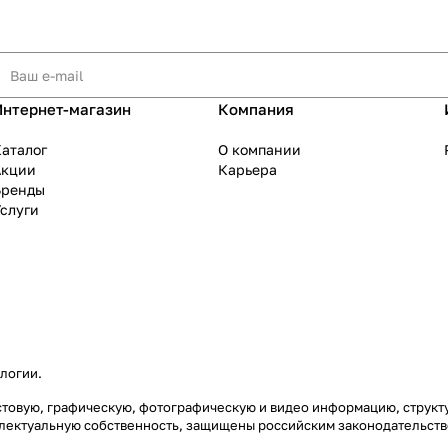
Интернет-магазин
Компания
аталог
О компании
Акции
Карьера
Бренды
слуги
ологии
.
екстовую, графическую, фотографическую и видео информацию, струк
еллектуальную собственность, защищены российским законодательст