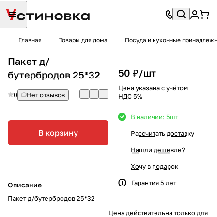
Главная
Товары для дома
Посуда и кухонные принадлеж
Пакет д/
50 ₽/
шт
бутербродов 25*32
Цена указана с учётом
0
Нет отзывов
НДС 5%
В наличии: 5
шт
В корзину
Рассчитать доставку
Нашли дешевле?
Хочу в подарок
Гарантия 5 лет
Описание
Пакет д/бутербродов 25*32
Цена действительна только для