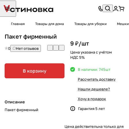
Главная
Товары для дома
Товары для уборки
Мешки 
Пакет фирменный
9 ₽/
шт
0
Нет отзывов
Цена указана с учётом
НДС 5%
В наличии: 745
шт
В корзину
Рассчитать доставку
Нашли дешевле?
Хочу в подарок
Описание
Гарантия 5 лет
Пакет фирменный
Цена действительна только для