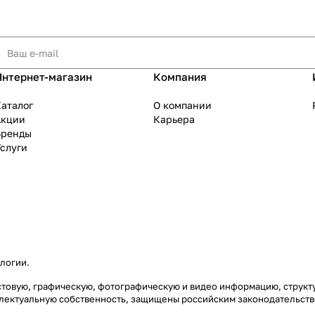
Интернет-магазин
Компания
аталог
О компании
Акции
Карьера
Бренды
слуги
ологии
.
екстовую, графическую, фотографическую и видео информацию, струк
еллектуальную собственность, защищены российским законодательст