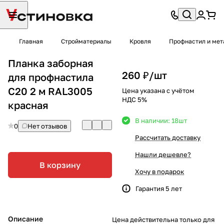
Главная
Стройматериалы
Кровля
Профнастил и мет
Планка заборная
260 ₽/
шт
для профнастила
С20 2 м RAL3005
Цена указана с учётом
НДС 5%
красная
В наличии: 18
шт
0
Нет отзывов
Рассчитать доставку
Нашли дешевле?
В корзину
Хочу в подарок
Гарантия 5 лет
Описание
Цена действительна только для