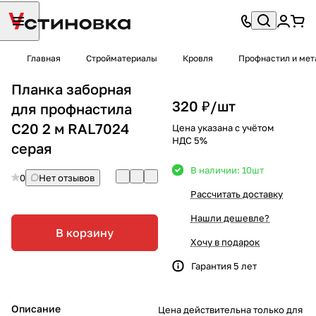
Главная
Стройматериалы
Кровля
Профнастил и мет
Планка заборная
320 ₽/
шт
для профнастила
С20 2 м RAL7024
Цена указана с учётом
НДС 5%
серая
В наличии: 10
шт
0
Нет отзывов
Рассчитать доставку
Нашли дешевле?
В корзину
Хочу в подарок
Гарантия 5 лет
Описание
Цена действительна только для