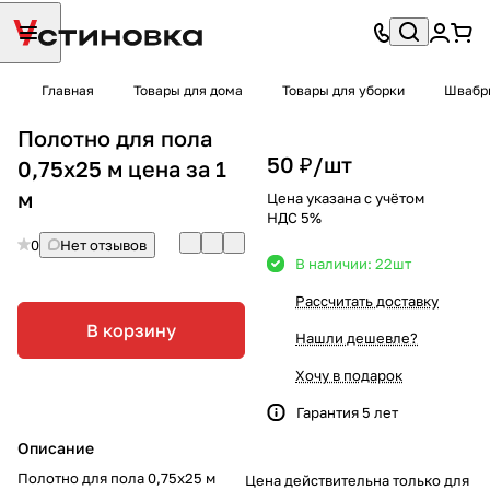
Главная
Товары для дома
Товары для уборки
Швабры
Полотно для пола
50 ₽/
шт
0,75х25 м цена за 1
м
Цена указана с учётом
НДС 5%
0
Нет отзывов
В наличии: 22
шт
Рассчитать доставку
В корзину
Нашли дешевле?
Хочу в подарок
Гарантия 5 лет
Описание
Полотно для пола 0,75х25 м
Цена действительна только для