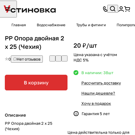
Главная
Водоснабжение
Трубы и фитинги
Полипроп
PP Опора двойная 2
20 ₽/
шт
х 25 (Чехия)
Цена указана с учётом
0
Нет отзывов
НДС 5%
В наличии: 38
шт
В корзину
Рассчитать доставку
Нашли дешевле?
Хочу в подарок
Гарантия 5 лет
Описание
PP Опора двойная 2 х 25
(Чехия)
Цена действительна только для