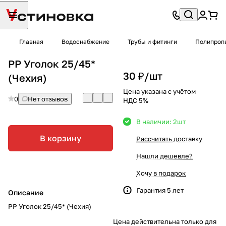
Главная
Водоснабжение
Трубы и фитинги
Полипроп
PP Уголок 25/45*
30 ₽/
шт
(Чехия)
Цена указана с учётом
0
Нет отзывов
НДС 5%
В наличии: 2
шт
В корзину
Рассчитать доставку
Нашли дешевле?
Хочу в подарок
Гарантия 5 лет
Описание
PP Уголок 25/45* (Чехия)
Цена действительна только для