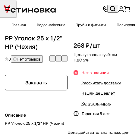
Главная
Водоснабжение
Трубы и фитинги
Полипроп
PP Уголок 25 х 1/2"
268 ₽/
шт
НР (Чехия)
Цена указана с учётом
0
Нет отзывов
НДС 5%
Нет в наличии
Заказать
Рассчитать доставку
Нашли дешевле?
Хочу в подарок
Гарантия 5 лет
Описание
PP Уголок 25 х 1/2" НР (Чехия)
Цена действительна только для