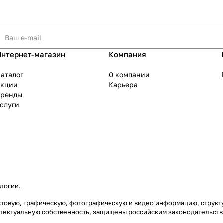
Интернет-магазин
Компания
аталог
О компании
Акции
Карьера
Бренды
слуги
ологии
.
екстовую, графическую, фотографическую и видео информацию, струк
еллектуальную собственность, защищены российским законодательст