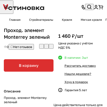
Главная
Стройматериалы
Кровля
Мягкая кровля
П
Проход. элемент
1 460 ₽/
шт
Monterrey зеленый
Цена указана с учётом
0
Нет отзывов
НДС 5%
В наличии: 3
шт
В корзину
Рассчитать доставку
Нашли дешевле?
Хочу в подарок
Гарантия 5 лет
Описание
Проход. элемент Monterrey
зеленый
Цена действительна только для