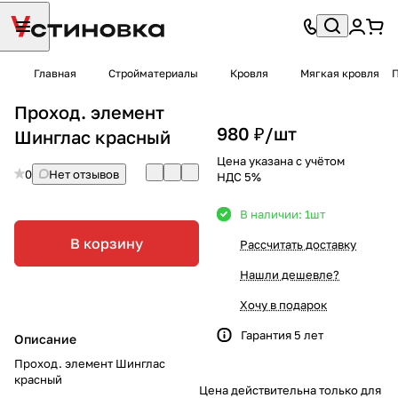
Главная
Стройматериалы
Кровля
Мягкая кровля
П
Проход. элемент
980 ₽/
шт
Шинглас красный
Цена указана с учётом
0
Нет отзывов
НДС 5%
В наличии: 1
шт
В корзину
Рассчитать доставку
Нашли дешевле?
Хочу в подарок
Гарантия 5 лет
Описание
Проход. элемент Шинглас
красный
Цена действительна только для