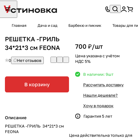
Главная
Дача и сад
Барбекю и пикник
Товары для п
РЕШЕТКА -ГРИЛЬ
700 ₽/
шт
34*21*3 см FEONA
Цена указана с учётом
0
Нет отзывов
НДС 5%
В наличии: 9
шт
В корзину
Рассчитать доставку
Нашли дешевле?
Хочу в подарок
Гарантия 5 лет
Описание
РЕШЕТКА -ГРИЛЬ 34*21*3 см
FEONA
Цена действительна только для