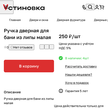
Главная
Двери и окна
Дверная фурнитура
Дверные 
Ручка дверная для
250 ₽/
шт
бани из липы малая
Цена указана с учётом
0
Нет отзывов
НДС 5%
В наличии: 4
шт
В корзину
Рассчитать доставку
Нашли дешевле?
Хочу в подарок
Гарантия 5 лет
Описание
Ручка дверная для бани из липы
малая
Цена действительна только для