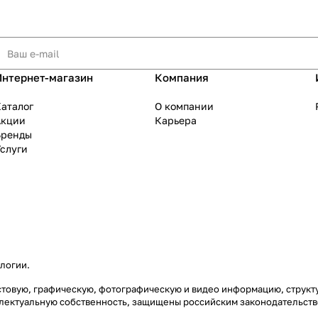
Интернет-магазин
Компания
аталог
О компании
Акции
Карьера
Бренды
слуги
ологии
.
екстовую, графическую, фотографическую и видео информацию, струк
еллектуальную собственность, защищены российским законодательст