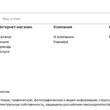
Интернет-магазин
Компания
аталог
О компании
Акции
Карьера
Бренды
слуги
ологии
.
екстовую, графическую, фотографическую и видео информацию, струк
еллектуальную собственность, защищены российским законодательст