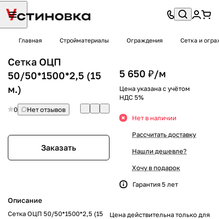
Главная
Стройматериалы
Ограждения
Сетка и огр
Сетка ОЦП
5 650 ₽/
м
50/50*1500*2,5 (15
м.)
Цена указана с учётом
НДС 5%
0
Нет отзывов
Нет в наличии
Рассчитать доставку
Заказать
Нашли дешевле?
Хочу в подарок
Гарантия 5 лет
Описание
Сетка ОЦП 50/50*1500*2,5 (15
Цена действительна только для