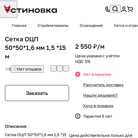
Главная
Стройматериалы
Ограждения
Сетка и огр
Сетка ОЦП
2 550 ₽/
м
50*50*1,6 мм 1,5 *15
м
Цена указана с учётом
НДС 5%
0
Нет отзывов
Нет в наличии
Рассчитать доставку
Заказать
Нашли дешевле?
Хочу в подарок
Гарантия 5 лет
Описание
Сетка ОЦП 50*50*1,6 мм 1,5 *15
Цена действительна только для