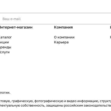
Интернет-магазин
Компания
аталог
О компании
Акции
Карьера
Бренды
слуги
ологии
.
екстовую, графическую, фотографическую и видео информацию, струк
еллектуальную собственность, защищены российским законодательст