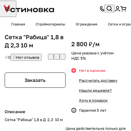
Главная
Стройматериалы
Ограждения
Сетка и огр
Сетка "Рабица" 1,8 в
2 800 ₽/
м
Д 2,3 10 м
Цена указана с учётом
0
Нет отзывов
НДС 5%
Нет в наличии
Заказать
Рассчитать доставку
Нашли дешевле?
Хочу в подарок
Гарантия 5 лет
Описание
Сетка "Рабица" 1,8 в Д 2,3 10 м
Цена действительна только для