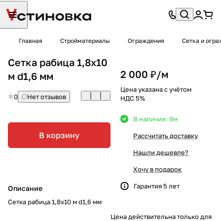
Главная
Стройматериалы
Ограждения
Сетка и огр
Сетка рабица 1,8х10
2 000 ₽/
м
м d1,6 мм
Цена указана с учётом
0
Нет отзывов
НДС 5%
В наличии: 9
м
В корзину
Рассчитать доставку
Нашли дешевле?
Хочу в подарок
Гарантия 5 лет
Описание
Сетка рабица 1,8х10 м d1,6 мм
Цена действительна только для