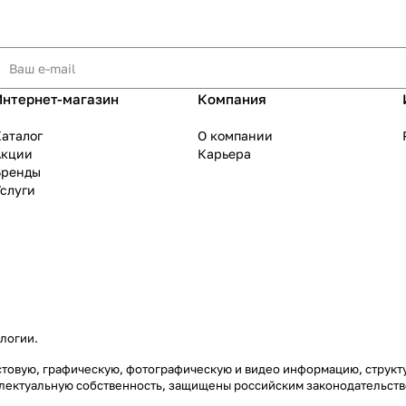
Интернет-магазин
Компания
аталог
О компании
Акции
Карьера
Бренды
слуги
ологии
.
екстовую, графическую, фотографическую и видео информацию, струк
еллектуальную собственность, защищены российским законодательст