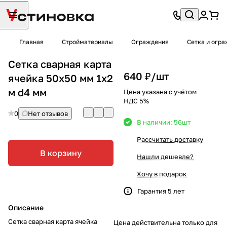
Главная
Стройматериалы
Ограждения
Сетка и огр
Сетка сварная карта
640 ₽/
шт
ячейка 50х50 мм 1х2
м d4 мм
Цена указана с учётом
НДС 5%
0
Нет отзывов
В наличии: 56
шт
Рассчитать доставку
В корзину
Нашли дешевле?
Хочу в подарок
Гарантия 5 лет
Описание
Сетка сварная карта ячейка
Цена действительна только для