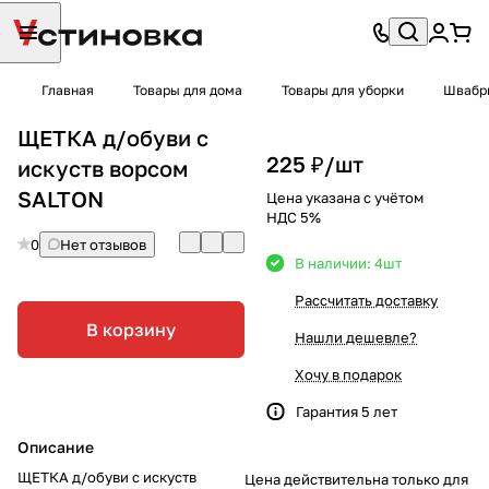
Главная
Товары для дома
Товары для уборки
Швабры
ЩЕТКА д/обуви с
225 ₽/
шт
искуств ворсом
SALTON
Цена указана с учётом
НДС 5%
0
Нет отзывов
В наличии: 4
шт
Рассчитать доставку
В корзину
Нашли дешевле?
Хочу в подарок
Гарантия 5 лет
Описание
ЩЕТКА д/обуви с искуств
Цена действительна только для