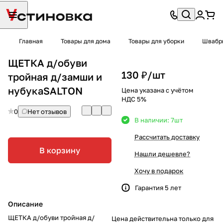
Главная
Товары для дома
Товары для уборки
Швабры
ЩЕТКА д/обуви
130 ₽/
шт
тройная д/замши и
нубукаSALTON
Цена указана с учётом
НДС 5%
0
Нет отзывов
В наличии: 7
шт
Рассчитать доставку
В корзину
Нашли дешевле?
Хочу в подарок
Гарантия 5 лет
Описание
ЩЕТКА д/обуви тройная д/
Цена действительна только для