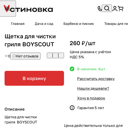
Главная
Дача и сад
Барбекю и пикник
Товары для п
Щетка для чистки
260 ₽/
шт
гриля BOYSCOUT
Цена указана с учётом
0
Нет отзывов
НДС 5%
В наличии: 4
шт
В корзину
Рассчитать доставку
Нашли дешевле?
Хочу в подарок
Гарантия 5 лет
Описание
Щетка для чистки
гриля BOYSCOUT
Цена действительна только для