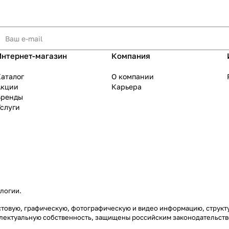
Интернет-магазин
Компания
аталог
О компании
Акции
Карьера
Бренды
слуги
ологии
.
екстовую, графическую, фотографическую и видео информацию, струк
еллектуальную собственность, защищены российским законодательст