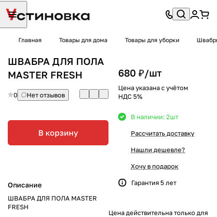
Главная
Товары для дома
Товары для уборки
Швабры
ШВАБРА ДЛЯ ПОЛА
680 ₽/
шт
MASTER FRESH
Цена указана с учётом
0
Нет отзывов
НДС 5%
В наличии: 2
шт
В корзину
Рассчитать доставку
Нашли дешевле?
Хочу в подарок
Гарантия 5 лет
Описание
ШВАБРА ДЛЯ ПОЛА MASTER
FRESH
Цена действительна только для