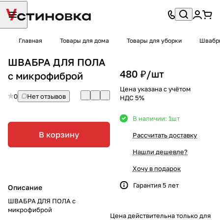
Главная
Товары для дома
Товары для уборки
Швабры
ШВАБРА ДЛЯ ПОЛА
480 ₽/
шт
с микрофиброй
Цена указана с учётом
0
Нет отзывов
НДС 5%
В наличии: 1
шт
В корзину
Рассчитать доставку
Нашли дешевле?
Хочу в подарок
Гарантия 5 лет
Описание
ШВАБРА ДЛЯ ПОЛА с
микрофиброй
Цена действительна только для