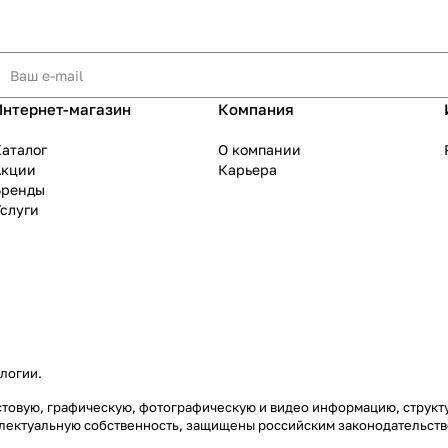
Интернет-магазин
Компания
аталог
О компании
Акции
Карьера
Бренды
слуги
ологии
.
екстовую, графическую, фотографическую и видео информацию, струк
еллектуальную собственность, защищены российским законодательст