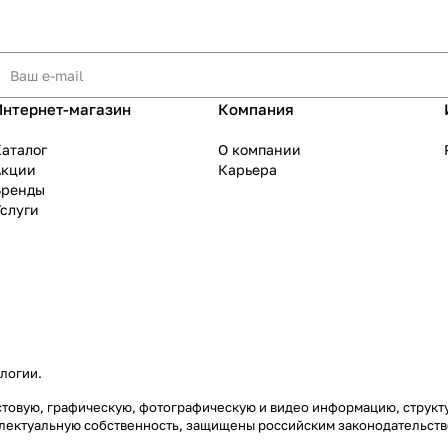
Интернет-магазин
Компания
аталог
О компании
Акции
Карьера
Бренды
слуги
ологии
.
екстовую, графическую, фотографическую и видео информацию, струк
еллектуальную собственность, защищены российским законодательст