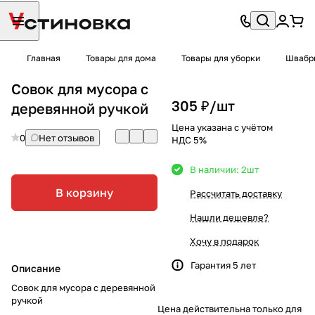
Главная
Товары для дома
Товары для уборки
Швабры
Совок для мусора с
305 ₽/
шт
деревянной ручкой
Цена указана с учётом
0
Нет отзывов
НДС 5%
В наличии: 2
шт
В корзину
Рассчитать доставку
Нашли дешевле?
Хочу в подарок
Гарантия 5 лет
Описание
Совок для мусора с деревянной
ручкой
Цена действительна только для